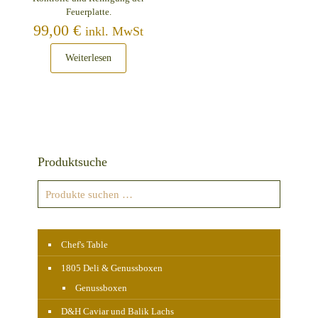
Feuerplatte.
99,00
€
inkl. MwSt
Weiterlesen
Produktsuche
Chef's Table
1805 Deli & Genussboxen
Genussboxen
D&H Caviar und Balik Lachs