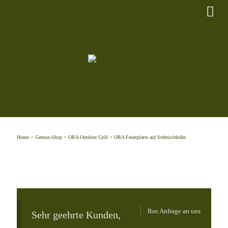
Home
>
Genuss-Shop
>
ORA Outdoor Grill
> ORA Feuerplatte auf Stehtischhöhe
Ihre Anfrage an uns
Sehr geehrte Kunden,