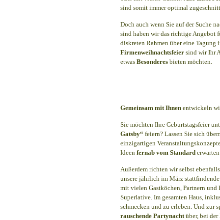
sind somit immer optimal zugeschnitt
Doch auch wenn Sie auf der Suche na
sind haben wir das richtige Angebot f
diskreten Rahmen über eine Tagung i
Firmenweihnachtsfeier
sind wir Ihr 
etwas
Besonderes
bieten möchten.
Gemeinsam mit Ihnen
entwickeln wir
Sie möchten Ihre Geburtstagsfeier u
Gatsby“
feiern? Lassen Sie sich über
einzigartigen Veranstaltungskonzept
Ideen
fernab vom Standard
erwarten
Außerdem richten wir selbst ebenfalls
unsere jährlich im März stattfindende
mit vielen Gastköchen, Partnern und 
Superlative. Im gesamten Haus, inklus
schmecken und zu erleben. Und zur sp
rauschende Partynacht
über, bei der