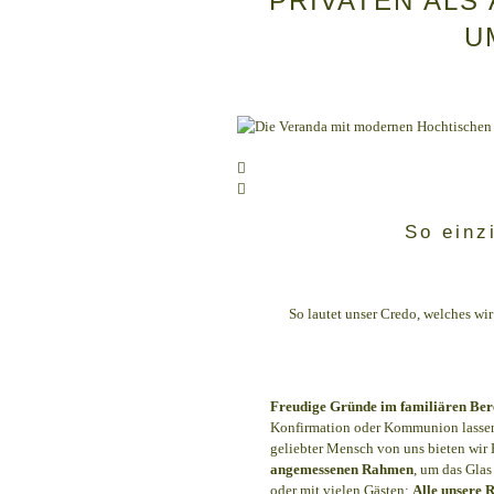
PRIVATEN ALS
U
So einz
So lautet unser Credo, welches wir
Freudige Gründe im familiären Ber
Konfirmation oder Kommunion lassen s
geliebter Mensch von uns bieten wir
angemessenen Rahmen
, um das Gla
oder mit vielen Gästen:
Alle unsere R