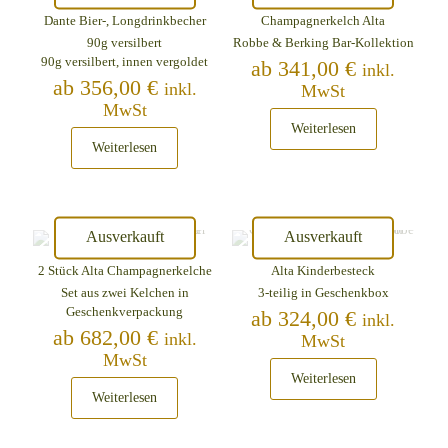
Dante Bier-, Longdrinkbecher
Champagnerkelch Alta
90g versilbert
Robbe & Berking Bar-Kollektion
90g versilbert, innen vergoldet
ab
341,00
€
inkl.
ab
356,00
€
inkl.
MwSt
MwSt
Weiterlesen
Weiterlesen
Ausverkauft
Ausverkauft
2 Stück Alta Champagnerkelche
Alta Kinderbesteck
Set aus zwei Kelchen in
3-teilig in Geschenkbox
Geschenkverpackung
ab
324,00
€
inkl.
ab
682,00
€
inkl.
MwSt
MwSt
Weiterlesen
Weiterlesen