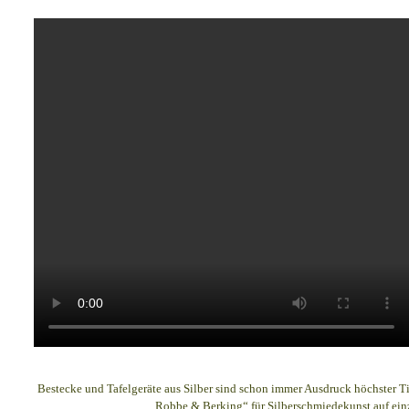
Bestecke und Tafelgeräte aus Silber sind schon immer Ausdruck höchster Ti
„Robbe & Berking“ für Silberschmiedekunst auf ein