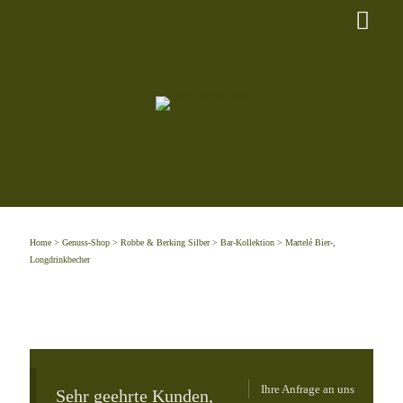
Home
>
Genuss-Shop
>
Robbe & Berking Silber
>
Bar-Kollektion
> Martelé Bier-,
Longdrinkbecher
Ihre Anfrage an uns
Sehr geehrte Kunden,