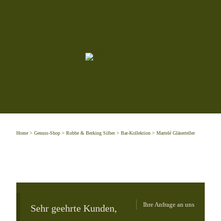
Home
>
Genuss-Shop
>
Robbe & Berking Silber
>
Bar-Kollektion
> Martelé Gläserteller
Ihre Anfrage an uns
Sehr geehrte Kunden,