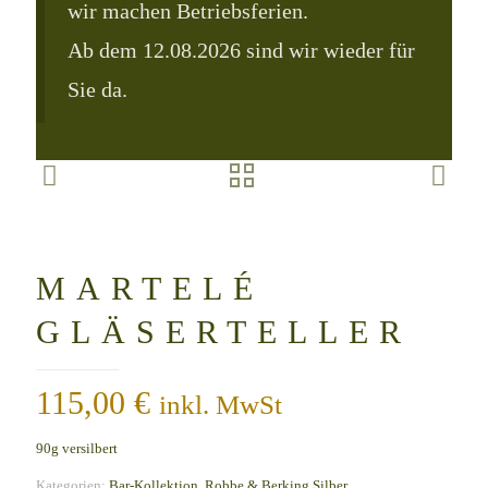
wir machen Betriebsferien.
Ab dem 12.08.2026 sind wir wieder für
Sie da.
MARTELÉ
GLÄSERTELLER
115,00
€
inkl. MwSt
90g versilbert
Kategorien:
Bar-Kollektion
,
Robbe & Berking Silber