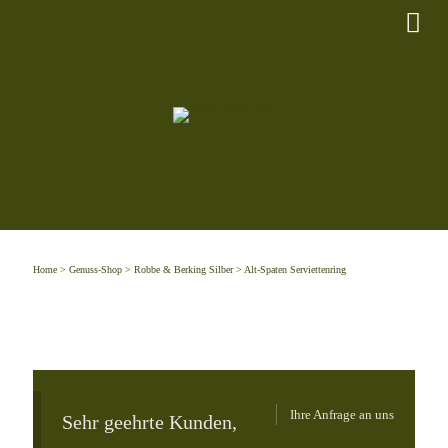
Home
>
Genuss-Shop
>
Robbe & Berking Silber
> Alt-Spaten Serviettenring
Ihre Anfrage an uns
Sehr geehrte Kunden,