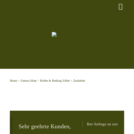
Home
>
Genuss-Shop
>
Robbe & Berking Silber
> Zuckerbar
Ihre Anfrage an uns
Sehr geehrte Kunden,